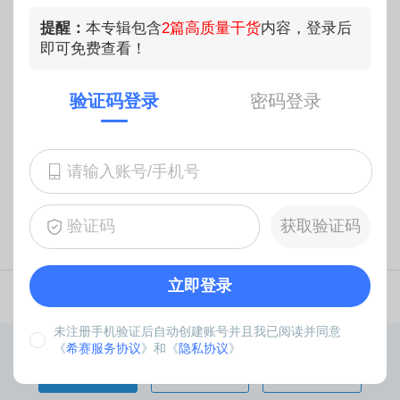
校收费标准
提醒：
本专辑包含
2篇高质量干货
内容，登录后
中南大学/湖南工商大学/湖南理工学院/湘潭大学4.2W，长沙理工
即可免费查看！
4.2-9W，湖南农业大学4.2-4.8W，湖南科技大学4.2-5.7W，湖南
大学2.8-9W，湖南师范大学9W，南华大学/中南林业科技/湖南工业
大学/吉首大学1.4W/年。
验证码登录
密码登录
2024-07-12
MPAcc
2024MPAcc
学费
2023年全国MPAcc会计专硕研究方向汇总
原创
为了方便考生备考，希赛网为研考生们整理汇总了2023年全国各院
校MPAcc会计专硕的研究方向，希望能对各位有帮助。更多MPAcc
考研资讯，请关注希赛网MPAcc频道。
获取验证码
2023-02-28
MPAcc招生
考研研究方向
会计专硕MPAcc
立即登录
1
/
1
上一页
下一页
未注册手机验证后自动创建账号并且我已阅读并同意
《
希赛服务协议
》和《
隐私协议
》
希赛百家号
关于我们
证书查询