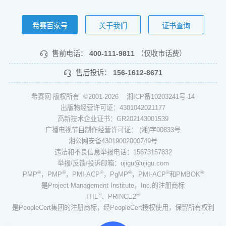
希赛百家号
关于我们
证书查询
售前电话：
400-111-9811
（仅收市话费）
售后投诉：
156-1612-8671
希赛网 版权所有 ©2001-2026
湘ICP备10203241号-14
出版物经营许可证：4301042021177
高新技术企业证书：GR202143001539
广播电视节目制作经营许可证： (湘)字00833号
湘公网安备43019002000749号
违法和不良信息举报电话：15673157832
举报/反馈/投诉邮箱：ujigu@ujigu.com
®
®
®
®
®
®
PMP
，PMP
，PMI-ACP
，PgMP
，PMI-ACP
和PMBOK
是Project Management Institute，Inc.的注册商标
®
®
ITIL
、PRINCE2
是PeopleCert集团的注册商标，经PeopleCert授权使用，保留所有权利