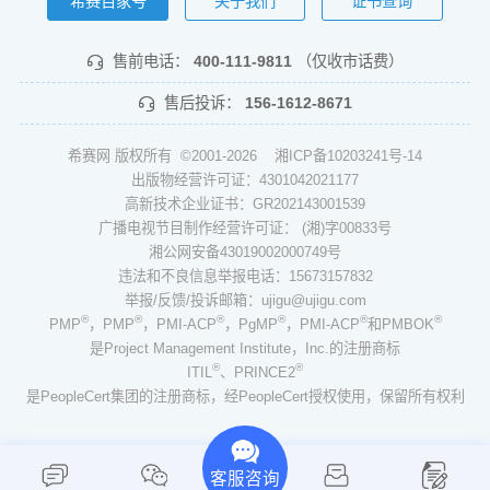
希赛百家号
关于我们
证书查询
售前电话：
400-111-9811
（仅收市话费）
售后投诉：
156-1612-8671
希赛网 版权所有 ©2001-2026
湘ICP备10203241号-14
出版物经营许可证：4301042021177
高新技术企业证书：GR202143001539
广播电视节目制作经营许可证： (湘)字00833号
湘公网安备43019002000749号
违法和不良信息举报电话：15673157832
举报/反馈/投诉邮箱：ujigu@ujigu.com
®
®
®
®
®
®
PMP
，PMP
，PMI-ACP
，PgMP
，PMI-ACP
和PMBOK
是Project Management Institute，Inc.的注册商标
®
®
ITIL
、PRINCE2
是PeopleCert集团的注册商标，经PeopleCert授权使用，保留所有权利
客服咨询