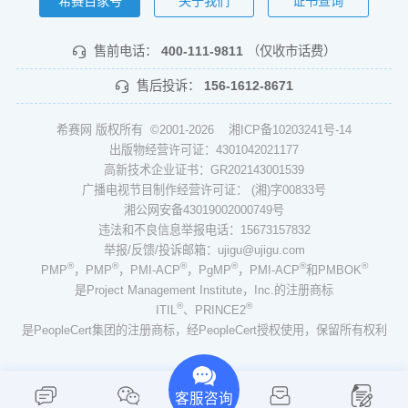
希赛百家号
关于我们
证书查询
售前电话：
400-111-9811
（仅收市话费）
售后投诉：
156-1612-8671
希赛网 版权所有 ©2001-2026
湘ICP备10203241号-14
出版物经营许可证：4301042021177
高新技术企业证书：GR202143001539
广播电视节目制作经营许可证： (湘)字00833号
湘公网安备43019002000749号
违法和不良信息举报电话：15673157832
举报/反馈/投诉邮箱：ujigu@ujigu.com
®
®
®
®
®
®
PMP
，PMP
，PMI-ACP
，PgMP
，PMI-ACP
和PMBOK
是Project Management Institute，Inc.的注册商标
®
®
ITIL
、PRINCE2
是PeopleCert集团的注册商标，经PeopleCert授权使用，保留所有权利
客服咨询