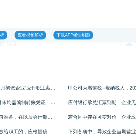
析
查看视频解析
下载APP畅快刷题
某企业为增值税一般纳税人，2021年12月初该企业“应付职工薪酬”科目贷方余额为300万元。2021年12月该企业发生的有关经济业务如下：（1））结算上月应付职工薪酬，并按规定代扣职工个人所得税7万元，扣除企业为职工代付的房租13万元，收回代垫职工家属医药费5万元，实发工资共计275万元。（2）经批准，企业本月为管理人员租赁公寓免费居住，月租金为7万元（不考虑增值税）；为专设销售机构销售人员提供汽车免费使用，车辆每月计提折旧0.6万元。上述业务均符合非货币性福利确认条件。（3）以自产的空气净化器作为非货币性福利发放给20名管理人员每人一台。每台的成本为0.5万元，不含增值税的市场售价为0.8万元，适用的增值税税率为13%。（4）12月确认应付职工薪酬总额330万元，其中：车间生产人员薪酬210万元，车间管理人员薪酬30万元，行政管理人员薪酬50万元，销售人员薪酬40万元。本月生产的产品尚未完工。要求：根据上述资料，不考虑其他因素，分析回答下列小题。1、根据期初资料和资料（1），下列各项中，该企业支付职工薪酬的会计处理正确的是（）。2、根据资料（2），下列各项中，该企业为职工租赁住房和提供汽车的相关会计处理正确的是（）。3、根据资料（3），下列各项中，该企业确认并发放非货币性福利的会计处理正确的是（）。4、根据资料（4），下列各项中，该企业确认本月职工薪酬的会计处理表述正确的是（）。5、根据资料（2）至（4），下列各项中，该企业12月职工薪酬业务对当月营业利润影响结果表述正确的是（）。
企业采用“账结法”结转本年利润的，每月末均需编制转账凭证，将在账上结计出的各损益类科目的余额结转入“本年利润”科目。（）
企业固定资产、无形资产已经计提的减值准备，在以后会计期间不得转回。（）
企业以其自产产品作为非货币性福利发放给职工的，应根据确定的受益对象，按照产品的含税公允价值直接计入当期损益。（）
下列各项中，导致企业当期营业