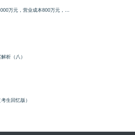
2019年度某企业确认营业收入2 000万元，营业成本800万元，管理费用400万元，税金及附加20万元，营业外收入100万元，不考虑其他因素，2019年度该企业利润表中营业利润本期金额为（ ）万元。
案解析（八）
（考生回忆版）