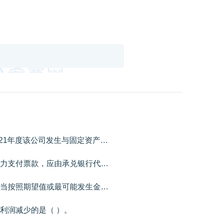
甲公司为增值税─般纳税人，2021年度该公司发生与固定资产相关业务如下：（1）1月8日，购入一台需要安装的M设备，取得的增值税专用发票上注明的价款为500000元，增值税税额为65000元，另支付安装费取得的增值税专用发票上注明的价款为40000元，增值税税额为3600元，全部款项以银行存款支付。该设备预计可使用5年，预计净残值为30000元，采用年限平均法计提折旧。1月10日M设备达到预定可使用状态并交付生产车间使用。（2）6月30日，委托外单位对本公司设备进行日常维护修理，其中行政管理部门设备的修理费为30000元，销售部门设备修理费为10000元，取得的增值税专用发票上注明的价款为40000元，增值税税额为5200元，全部款项以银行存款支付。（3）12月5日，报废一台N设备，该设备原值为800000元，已计提折旧760000元，未发生资产减值损失。设备报废取得变价收入20000元，开具的增值税专用发票上注明的增值税税额为2600元，报废过程中发生清理费用6000元，全部款项均已通过银行办理结算。（4）12月31日，对固定资产进行减值测试，发现2021年1月购入的M设备存在减值迹象，其可收回金额为440000元。要求：根据上述资料，不考虑其他因素，分析回答下列小题。1、根据资料（1），下列各项中，甲公司购入M设备的入账价值是（）元。2、根据资料（1），下列各项中，甲公司购入M设备计提折旧的表述正确的是（）。3、根据资料（2），下列各项中，甲公司支付设备修理费的会计处理正确的是（）。4、根据资料（3），下列各项中，甲公司报废N设备会计处理正确的是（）。5、根据资料（1）和（4），下列各项中，12月31日关于M设备期末计量和报表填列正确的是（）。
应付银行承兑汇票到期，企业无力支付票款，应由承兑银行代为支付并作为付款企业的贷款处理。（）
若合同中存在可变对价，企业应当按照期望值或最可能发生金额确定可变对价的最佳估计数。（）
利润减少的是（ ）。