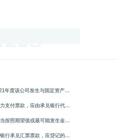
甲公司为增值税─般纳税人，2021年度该公司发生与固定资产相关业务如下：（1）1月8日，购入一台需要安装的M设备，取得的增值税专用发票上注明的价款为500000元，增值税税额为65000元，另支付安装费取得的增值税专用发票上注明的价款为40000元，增值税税额为3600元，全部款项以银行存款支付。该设备预计可使用5年，预计净残值为30000元，采用年限平均法计提折旧。1月10日M设备达到预定可使用状态并交付生产车间使用。（2）6月30日，委托外单位对本公司设备进行日常维护修理，其中行政管理部门设备的修理费为30000元，销售部门设备修理费为10000元，取得的增值税专用发票上注明的价款为40000元，增值税税额为5200元，全部款项以银行存款支付。（3）12月5日，报废一台N设备，该设备原值为800000元，已计提折旧760000元，未发生资产减值损失。设备报废取得变价收入20000元，开具的增值税专用发票上注明的增值税税额为2600元，报废过程中发生清理费用6000元，全部款项均已通过银行办理结算。（4）12月31日，对固定资产进行减值测试，发现2021年1月购入的M设备存在减值迹象，其可收回金额为440000元。要求：根据上述资料，不考虑其他因素，分析回答下列小题。1、根据资料（1），下列各项中，甲公司购入M设备的入账价值是（）元。2、根据资料（1），下列各项中，甲公司购入M设备计提折旧的表述正确的是（）。3、根据资料（2），下列各项中，甲公司支付设备修理费的会计处理正确的是（）。4、根据资料（3），下列各项中，甲公司报废N设备会计处理正确的是（）。5、根据资料（1）和（4），下列各项中，12月31日关于M设备期末计量和报表填列正确的是（）。
应付银行承兑汇票到期，企业无力支付票款，应由承兑银行代为支付并作为付款企业的贷款处理。（）
若合同中存在可变对价，企业应当按照期望值或最可能发生金额确定可变对价的最佳估计数。（）
下列各项中，企业无力支付到期银行承兑汇票票款，应贷记的会计科目是（）。