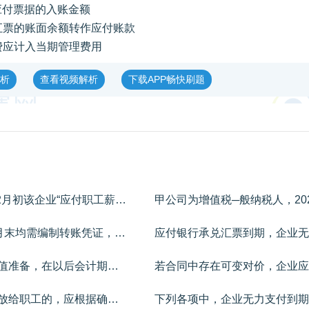
应付票据的入账金额
汇票的账面余额转作应付账款
费应计入当期管理费用
析
查看视频解析
下载APP畅快刷题
某企业为增值税一般纳税人，2021年12月初该企业“应付职工薪酬”科目贷方余额为300万元。2021年12月该企业发生的有关经济业务如下：（1））结算上月应付职工薪酬，并按规定代扣职工个人所得税7万元，扣除企业为职工代付的房租13万元，收回代垫职工家属医药费5万元，实发工资共计275万元。（2）经批准，企业本月为管理人员租赁公寓免费居住，月租金为7万元（不考虑增值税）；为专设销售机构销售人员提供汽车免费使用，车辆每月计提折旧0.6万元。上述业务均符合非货币性福利确认条件。（3）以自产的空气净化器作为非货币性福利发放给20名管理人员每人一台。每台的成本为0.5万元，不含增值税的市场售价为0.8万元，适用的增值税税率为13%。（4）12月确认应付职工薪酬总额330万元，其中：车间生产人员薪酬210万元，车间管理人员薪酬30万元，行政管理人员薪酬50万元，销售人员薪酬40万元。本月生产的产品尚未完工。要求：根据上述资料，不考虑其他因素，分析回答下列小题。1、根据期初资料和资料（1），下列各项中，该企业支付职工薪酬的会计处理正确的是（）。2、根据资料（2），下列各项中，该企业为职工租赁住房和提供汽车的相关会计处理正确的是（）。3、根据资料（3），下列各项中，该企业确认并发放非货币性福利的会计处理正确的是（）。4、根据资料（4），下列各项中，该企业确认本月职工薪酬的会计处理表述正确的是（）。5、根据资料（2）至（4），下列各项中，该企业12月职工薪酬业务对当月营业利润影响结果表述正确的是（）。
企业采用“账结法”结转本年利润的，每月末均需编制转账凭证，将在账上结计出的各损益类科目的余额结转入“本年利润”科目。（）
企业固定资产、无形资产已经计提的减值准备，在以后会计期间不得转回。（）
企业以其自产产品作为非货币性福利发放给职工的，应根据确定的受益对象，按照产品的含税公允价值直接计入当期损益。（）