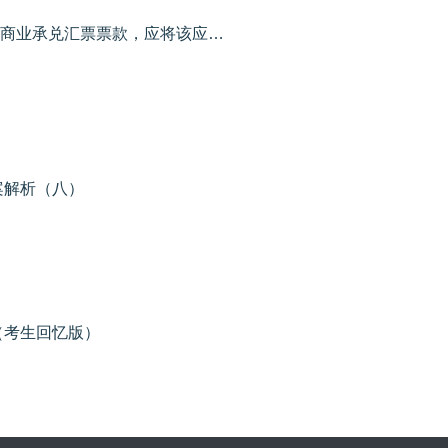
下列各项中，企业无力支付到期商业承兑汇票票款，应将该应付票据的账面余额转入的会计科目是（ ）。
案解析（八）
（考生回忆版）