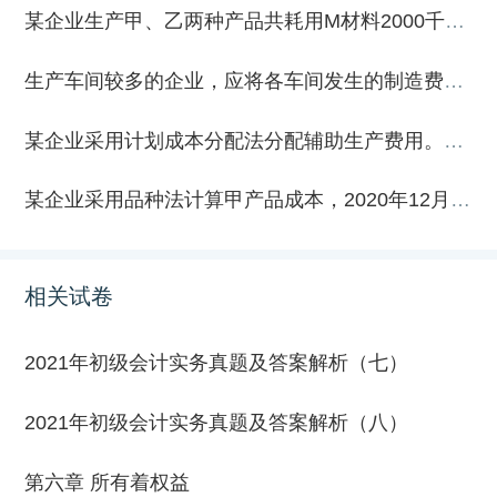
某企业生产甲、乙两种产品共耗用M材料2000千克，每千克20元，本月耗用材料成本共计40000元。本月生产甲产品300件、乙产品200件。甲、乙产品的材料消耗定额分别为10千克和25千克。采用定额消耗量比例分配法，该企业本月甲产品分配的M材料费用为（ ）元。
生产车间较多的企业，应将各车间发生的制造费用汇总后在企业范围内统一分配。
某企业采用计划成本分配法分配辅助生产费用。2020年8月份分配辅助生产费用前，供热车间发生生产费用181800元，其中为基本生产车间供热5000吨，为行政管理部门供热1000吨。供热车间每吨供热耗费的计划成本为30元。不考虑其他因素，当月基本生产车间应负担的供热费为（ ）元。
某企业采用品种法计算甲产品成本，2020年12月该企业仅生产甲产品一种产品，发生成本费用资料如下：（1）月初在产品100件，本月投入生产500件，本月完工480件，月末在产品120件。（2）采用在产品按定额成本计价法将生产成本在完工产品与在产品之间进行分配。在产品单位定额成本为：直接材料100元，直接人工70元，制造费用30元。（3）本月甲产品生产车间实际发生费用如下：生产产品耗用主要材料及辅助材料为500000元，生产工人薪酬为400000元，车间管理人员薪酬为100000元；车间已发生未支付的水电费为20000元，车间计提折旧费50000元；计提非专利技术（该非专利技术包含的经济利益通过生产产品实现）摊销费34000元。要求：根据上述资料，不考虑其他因素，分析回答下列小题。1、根据资料（1）和（2），下列各项中，甲产品月初在产品的成本计算结果表述正确的是（ ）。2、根据资料（3），下列各项中，甲产品12月发生生产费用的会计处理正确的是（ ）。3、根据资料（3），甲产品12月发生的制造费用总额是（ ）元。4、根据资料（1）至（3），下列各项中，按定额成本计价法计算在产品成本的表述正确的是（ ）。5、根据资料（1）至（3），甲产品本月完工产品总成本是（ ）元。
相关试卷
2021年初级会计实务真题及答案解析（七）
2021年初级会计实务真题及答案解析（八）
第六章 所有着权益