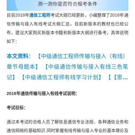
目前2018年
通信工程师
考试大纲已经更新，小编整理了2018年通
信传输与接入有线考试大纲汇总，目前新版本的教材也已经公
布，建议大家购买新版本书籍和新版本大纲进行备考，具体说明
如下：
本文资料：
【中级通信工程师传输与接入（有线）
章节母题本】
【中级通信传输与接入有线三色笔
记】
【中级通信工程师有线学习计划】
【【思维
导图】中级通信工程师（有线）(6-11章)】
【中级
2018年通信传输与接入有线考试说明：
通信工程师有线传输与接入问答题背诵本】
【202
考试目标：
6年中级通信工程师有线知识点集锦】
【2019年-2
021年中级通信工程师传输与接入（有线）真题汇
通过本考试的合格人员了解信息通信专业法规、各种通信业务和
总】
通信网络的基础知识,同时掌握有线传输与接入专业的基本理论及