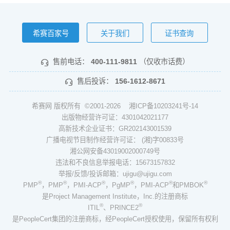
希赛百家号
关于我们
证书查询
售前电话：
400-111-9811
（仅收市话费）
售后投诉：
156-1612-8671
希赛网 版权所有 ©2001-2026
湘ICP备10203241号-14
出版物经营许可证：4301042021177
高新技术企业证书：GR202143001539
广播电视节目制作经营许可证： (湘)字00833号
湘公网安备43019002000749号
违法和不良信息举报电话：15673157832
举报/反馈/投诉邮箱：ujigu@ujigu.com
®
®
®
®
®
®
PMP
，PMP
，PMI-ACP
，PgMP
，PMI-ACP
和PMBOK
是Project Management Institute，Inc.的注册商标
®
®
ITIL
、PRINCE2
是PeopleCert集团的注册商标，经PeopleCert授权使用，保留所有权利