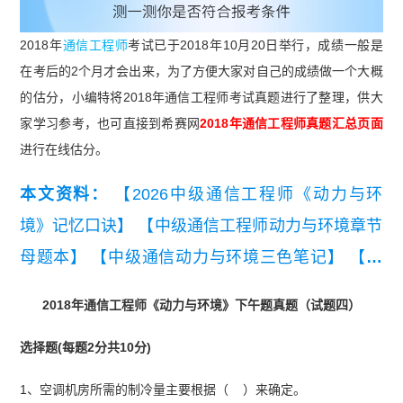
2018年
通信工程师
考试已于2018年10月20日举行，成绩一般是
在考后的2个月才会出来，为了方便大家对自己的成绩做一个大概
的估分，小编特将2018年通信工程师考试真题进行了整理，供大
家学习参考，也可直接到希赛网
2018年通信工程师真题汇总页面
进行在线估分。
本文资料：
【2026中级通信工程师《动力与环
境》记忆口诀】
【中级通信工程师动力与环境章节
母题本】
【中级通信动力与环境三色笔记】
【中
级通信工程师动环学习计划】
【2025年中级通信
2018年通信工程师《动力与环境》下午题真题（试题四）
工程师综合能力真题（考生回忆版）】
【2026年
选择题(每题2分共10分)
中级通信工程师动力与环境知识点集锦】
【2025
年中级通信工程师交换技术真题（考生回忆版）】
1、空调机房所需的制冷量主要根据（ ）来确定。