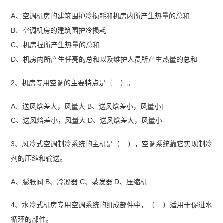
【中级通信工程师动力与环境全真模拟密卷及答
A、空调机房的建筑围护冷损耗和机房内所产生热量的总和
案】
【【希赛网】2023年中级通信工程师动力与
B、空调机房的建筑围护冷损耗
环境真题及答案（完整版）.pdf】
C、机房捏所产生热量的总和
D、机房内所产生任亮的总和以及维护人员所产生热量的总和
2、机房专用空调的主要特点是（ ）。
A、送风焓差大，风量大 B、送风焓差小，风量小|
C、送风焓差小，风量大 D、送风焓差大，风量小
3、风冷式空调制冷系统的主机是（ ），空调系统靠它实现制冷
剂的压缩和输送。
A、膨胀阀 B、冷凝器 C、蒸发器 D、压缩机
4、水冷式机房专用空调系统的组成部件中，（ ）适用于促进水
循环的部件。