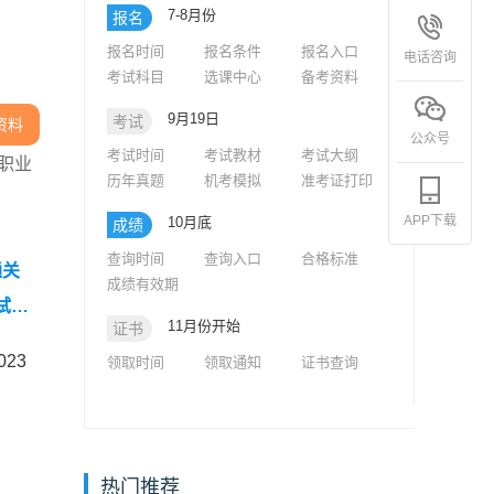
7-8月份
报名
报名时间
报名条件
报名入口
电话咨询
考试科目
选课中心
备考资料
9月19日
考试
资料
公众号
考试时间
考试教材
考试大纲
员职业
历年真题
机考模拟
准考证打印
APP下载
10月底
成绩
查询时间
查询入口
合格标准
通关
成绩有效期
考试设
11月份开始
证书
23
领取时间
领取通知
证书查询
热门推荐