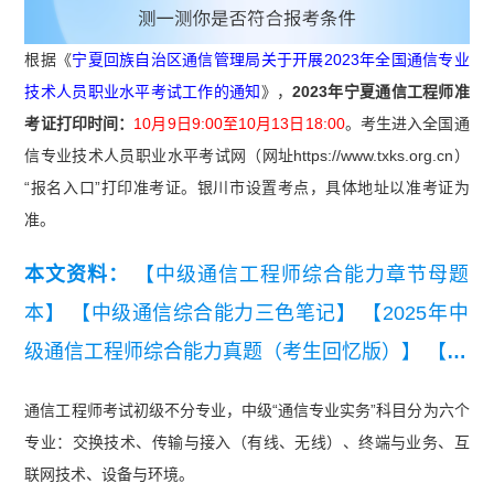
根据《
宁夏回族自治区通信管理局关于开展2023年全国通信专业
技术人员职业水平考试工作的通知
》，
2023年宁夏通信工程师准
考证打印时间：
10月9日9:00至10月13日18:00
。考生
进入全国通
信专业技术人员职业水平考试网（网址https://www.txks.org.cn）
“报名入口”打印准考证。
银川市设置考点，具体地址以准考证为
准。
本文资料：
【中级通信工程师综合能力章节母题
本】
【中级通信综合能力三色笔记】
【2025年中
级通信工程师综合能力真题（考生回忆版）】
【20
26年中级通信工程师（综合）思维导图】
【宝妈逆
通信工程师考试
初级不分专业，中级“通信专业实务”科目分为六个
袭爽文：带娃工作两不误，高分通关“通信设备环
专业：交换技术、传输与接入（有线、无线）、终端与业务、互
境”全解析】
联网技术、设备与环境。