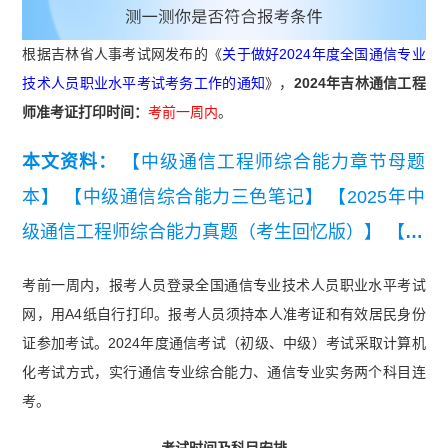
根据吉林省人事考试网发布的《
关于做好2024年度全国通信专业
技术人员职业水平考试考务工作的通知
》，
2024年吉林通信工程
师准考证打印时间：
考前一周内
。
本文资料：
【中级通信工程师综合能力章节母题
本】
【中级通信综合能力三色笔记】
【2025年中
级通信工程师综合能力真题（考生回忆版）】
【20
26年中级通信工程师综合能力知识点集锦】
【202
考前一周内，报考人员登录全国通信专业技术人员职业水平考试
6年中级通信工程师（综合）思维导图】
【2025年
网，用A4纸自行打印。报考人员须持本人准考证和有效居民身份
中级通信工程师交换技术真题（考生回忆版）】
证参加考试。
2024年度通信考试（初级、中级）考试采取计算机
化考试方式，实行通信专业综合能力、通信专业实务两个科目连
考。
考试时间及科目安排