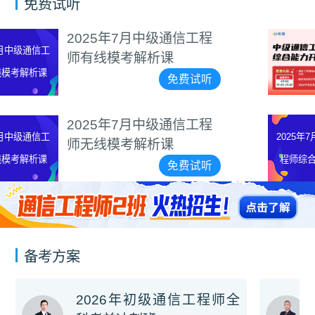
免费试听
程
2026年中级通信工程
合能力网络班开学典礼
听
免费试
2025年7月初级通信工
程
2025年7月初级通信工
师综合能力模考解析课
程师综合能力模考解
免费试
听
析课
备考方案
2026年初级通信工程师全