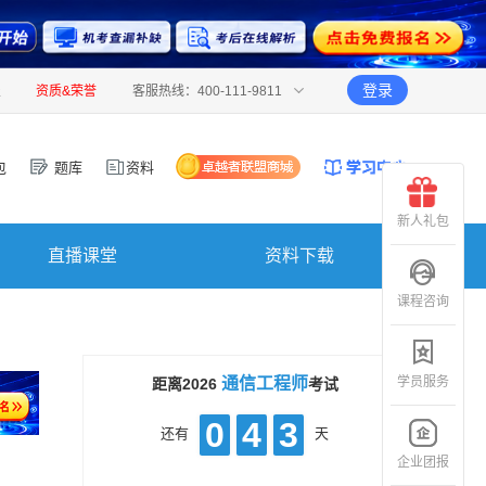
登录
报
资质&荣誉
客服热线：400-111-9811
包
题库
资料
新人礼包
直播课堂
资料下载
课程咨询
学员服务
通信工程师
距离2026
考试
0
4
3
还有
天
企业团报