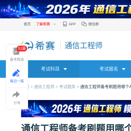
首页
了解希赛
APP
微信群
通信工程师
51篇
备考精选
考试科目
考试报名
每日一练
首页 >
通信工程师 >
考试题库 >
通信工程师备考刷题用哪个A
分享
通信工程师备考刷题用哪个