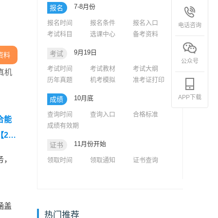
7-8月份
报名
报名时间
报名条件
报名入口
电话咨询
考试科目
选课中心
备考资料
9月19日
考试
资料
公众号
考试时间
考试教材
考试大纲
真机
历年真题
机考模拟
准考证打印
APP下载
10月底
成绩
查询时间
查询入口
合格标准
合能
成绩有效期
【202
11月份开始
证书
工程师
务，
领取时间
领取通知
证书查询
】
程师
涵盖
热门推荐