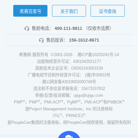
希赛百家号
关于我们
证书查询
售前电话：
400-111-9811
（仅收市话费）
售后投诉：
156-1612-8671
希赛网 版权所有 ©2001-2026
湘ICP备10203241号-14
出版物经营许可证：4301042021177
高新技术企业证书：GR202143001539
广播电视节目制作经营许可证： (湘)字00833号
湘公网安备43019002000749号
违法和不良信息举报电话：15673157832
举报/反馈/投诉邮箱：ujigu@ujigu.com
®
®
®
®
®
®
PMP
，PMP
，PMI-ACP
，PgMP
，PMI-ACP
和PMBOK
是Project Management Institute，Inc.的注册商标
®
®
ITIL
、PRINCE2
是PeopleCert集团的注册商标，经PeopleCert授权使用，保留所有权利