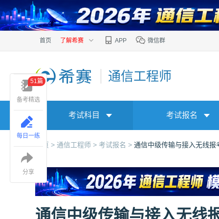
首页
了解希赛
APP
微信群
通信工程师
51篇
备考精选
考试科目
考试报名
每日一练
首页 >
通信工程师 >
考试报名 >
通信中级传输与接入无线报
分享
通信中级传输与接入无线