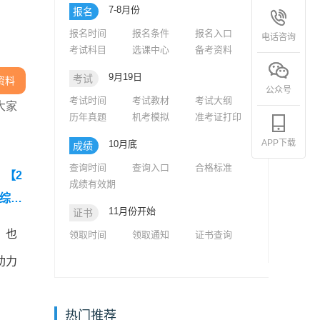
7-8月份
报名
报名时间
报名条件
报名入口
电话咨询
考试科目
选课中心
备考资料
9月19日
考试
资料
公众号
考试时间
考试教材
考试大纲
大家
历年真题
机考模拟
准考证打印
APP下载
10月底
成绩
查询时间
查询入口
合格标准
】
【2
成绩有效期
师综合
11月份开始
证书
，也
领取时间
领取通知
证书查询
助力
热门推荐