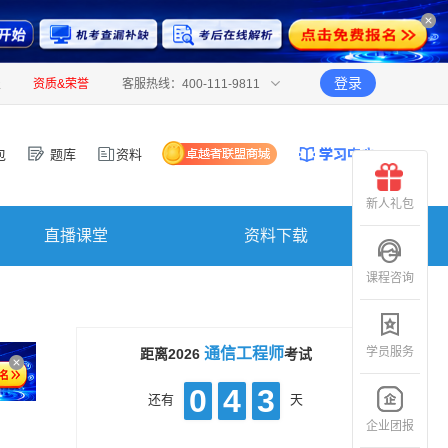
登录
报
资质&荣誉
客服热线：400-111-9811
包
题库
资料
新人礼包
直播课堂
资料下载
课程咨询
学员服务
通信工程师
距离2026
考试
0
4
3
还有
天
企业团报