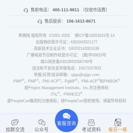
售前电话：
400-111-9811
（仅收市话费）
售后投诉：
156-1612-8671
希赛网 版权所有 ©2001-2026
湘ICP备10203241号-14
出版物经营许可证：4301042021177
高新技术企业证书：GR202143001539
广播电视节目制作经营许可证： (湘)字00833号
湘公网安备43019002000749号
违法和不良信息举报电话：15673157832
举报/反馈/投诉邮箱：ujigu@ujigu.com
®
®
®
®
®
®
PMP
，PMP
，PMI-ACP
，PgMP
，PMI-ACP
和PMBOK
是Project Management Institute，Inc.的注册商标
®
®
ITIL
、PRINCE2
是PeopleCert集团的注册商标，经PeopleCert授权使用，保留所有权利
客服咨询
加群交流
公众号
考试资料
每日一练