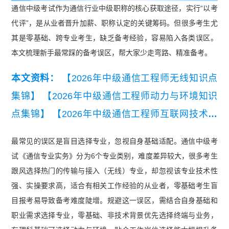
通信中级考试作为通信行业中级职称的核心获取途径，实行“以考
代评”，是从业者晋升加薪、职称认定的关键筹码。但很多考生尤
其是零基础、跨专业考生，缺乏备考经验，容易陷入各类误区。
本文梳理新手最常踩的备考误区，帮大家少走弯路、精准备考。
本文资料：
【2026年中级通信工程师无线知识点
集锦】
【2026年中级通信工程师动力与环境知识
点集锦】
【2026年中级通信工程师互联网技术知
识点集锦】
【2026年中级通信工程师有线知识点
最常见的误区是盲目选择专业，忽视自身基础适配。通信中级考
集锦】
【2026年中级通信工程师交换技术知识点
试《通信专业实务》分为6个专业类别，难度差异较大，很多考生
集锦】
【2026年中级通信工程师终端与业务知识
跟风选择热门的传输与接入（无线）专业，却忽视该专业技术性
点集锦】
强、实操要求高，适合有相关工作经验的从业者，零基础考生盲
目报考易导致备考难度陡增。规避这一误区，需结合自身基础和
职业需求选择专业，零基础、非技术背景优先选择终端与业务，