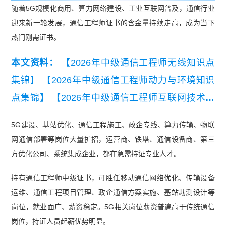
随着5G规模化商用、算力网络建设、工业互联网普及，通信行业
迎来新一轮发展，通信工程师证书的含金量持续走高，成为当下
热门刚需证书。
本文资料：
【2026年中级通信工程师无线知识点
集锦】
【2026年中级通信工程师动力与环境知识
点集锦】
【2026年中级通信工程师互联网技术知
识点集锦】
【2026年中级通信工程师有线知识点
5G建设、基站优化、通信工程施工、政企专线、算力传输、物联
集锦】
【2026年中级通信工程师交换技术知识点
网通信部署等岗位大量扩招，运营商、铁塔、通信设备商、第三
集锦】
【2026年中级通信工程师终端与业务知识
方优化公司、系统集成企业，都在急需持证专业人才。
点集锦】
持有通信工程师中级证书，可胜任移动通信网络优化、传输设备
运维、通信工程项目管理、政企通信方案实施、基站勘测设计等
岗位，就业面广、薪资稳定。5G相关岗位薪资普遍高于传统通信
岗位，持证人员起薪优势明显。