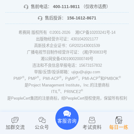
售前电话：
400-111-9811
（仅收市话费）
售后投诉：
156-1612-8671
希赛网 版权所有 ©2001-2026
湘ICP备10203241号-14
出版物经营许可证：4301042021177
高新技术企业证书：GR202143001539
广播电视节目制作经营许可证： (湘)字00833号
湘公网安备43019002000749号
违法和不良信息举报电话：15673157832
举报/反馈/投诉邮箱：ujigu@ujigu.com
®
®
®
®
®
®
PMP
，PMP
，PMI-ACP
，PgMP
，PMI-ACP
和PMBOK
是Project Management Institute，Inc.的注册商标
®
®
ITIL
、PRINCE2
是PeopleCert集团的注册商标，经PeopleCert授权使用，保留所有权利
客服咨询
加群交流
公众号
考试资料
每日一练