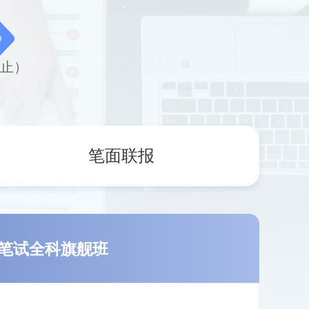
截止）
笔面联报
笔试全科旗舰班