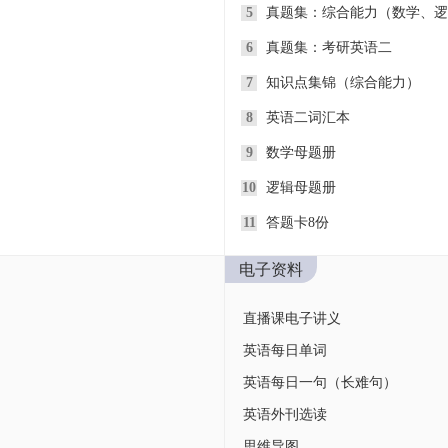
5
真题集：综合能力（数学、逻
6
真题集：考研英语二
7
知识点集锦（综合能力）
8
英语二词汇本
9
数学母题册
10
逻辑母题册
11
答题卡8份
电子资料
直播课电子讲义
英语每日单词
英语每日一句（长难句）
英语外刊选读
思维导图