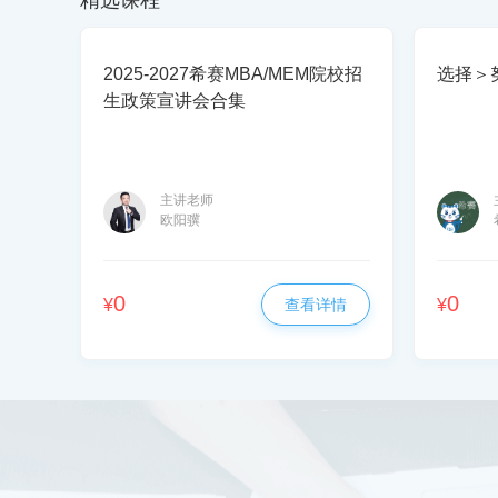
精选课程
2025-2027希赛MBA/MEM院校招
选择＞
生政策宣讲会合集
主讲老师
欧阳骥
0
0
¥
查看详情
¥