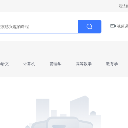
违法
视频课
学语文
计算机
管理学
高等数学
教育学
学前教育学
病理解剖学
财会基础
人力资源管
二）》
山东省《高等数学I》
山东省《高等数学II》
I》
西方经济学
微观经济学
宏观经济学
教