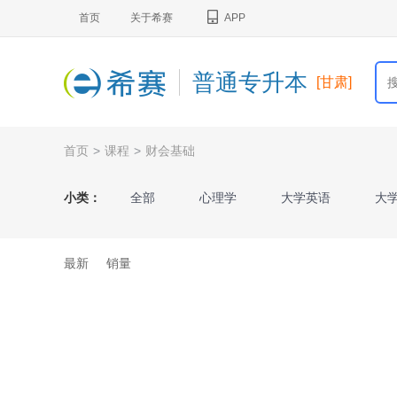
首页
关于希赛
APP
普通专升本
[甘肃]
首页
>
课程
>
财会基础
小类：
全部
心理学
大学英语
大
基础会计
市场营销学
艺术概论
最新
销量
河北省《数学（一）》
河北省《数学（
内蒙古《高等数学I》
内蒙古《高等数学I
电子商务