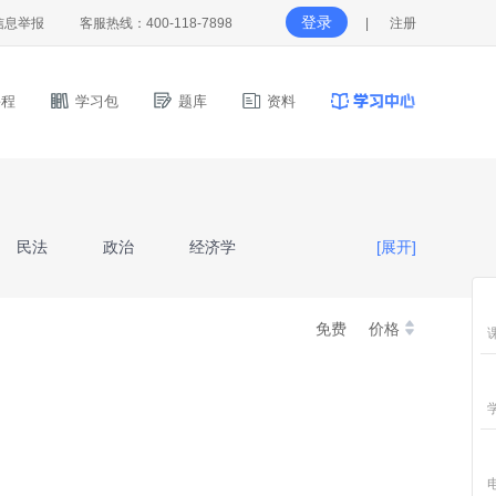
登录
信息举报
客服热线：400-118-7898
|
注册
程
学习包
题库
资料
民法
政治
经济学
[展开]
理
生理学
免费
价格
山东省《高等数学III》
育理论
经济学与管理学基础