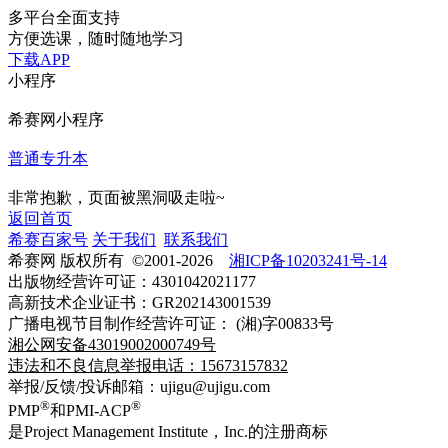
多平台全面支持
方便选课，随时随地学习
下载APP
小程序
希赛网小程序
普通专升本
非常抱歉，页面被黑洞吸走啦~
返回首页
希赛百家号
关于我们
联系我们
希赛网 版权所有 ©2001-2026
湘ICP备10203241号-14
出版物经营许可证：4301042021177
高新技术企业证书：GR202143001539
广播电视节目制作经营许可证： (湘)字00833号
湘公网安备43019002000749号
违法和不良信息举报电话：15673157832
举报/反馈/投诉邮箱：ujigu@ujigu.com
®
®
PMP
和PMI-ACP
是Project Management Institute，Inc.的注册商标