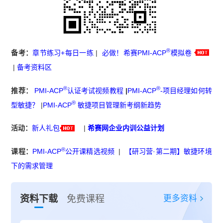
®
备考：
章节练习+每日一练
|
必做！希赛PMI-ACP
模拟卷
|
备考资料区
®
®
推荐：
PMI-ACP
认证考试视频教程
|
PMI-ACP
-项目经理如何转
®
型敏捷？
|
PMI-ACP
敏捷项目管理新考纲新趋势
活动：
新人礼包
|
希赛网企业内训公益计划
®
课程：
PMI-ACP
公开课精选视频
|
【研习营·第二期】敏捷环境
下的需求管理
更多资料
资料下载
免费课程