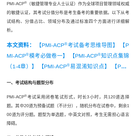
®
PMI-ACP
（敏捷管理专业人士认证）作为全球项目管理领域权威
的敏捷认证，其考试分值分布是考生备考的重要依据。以下从考
试结构、分值占比、领域分布及通过标准四个方面进行详细解
析。
®
本文资料：
【PMI-ACP
考试备考思维导图】
【P
®
®
MI-ACP
模考必做卷一】
【PMI-ACP
知识点集锦
®
（1-4章）】
【PMI-ACP
易混淆知识点】
【PMI-
®
ACP
考试答题技巧总结】
一、考试结构与题型分布
®
PMI-ACP
考试采用闭卷笔试形式，时长3小时，共120道选择
题。其中20道为预备试题（不计分），随机分布在试卷中，剩余1
00道为评分题。题型为单选题，中英文对照，考生无需担心语言
障碍。