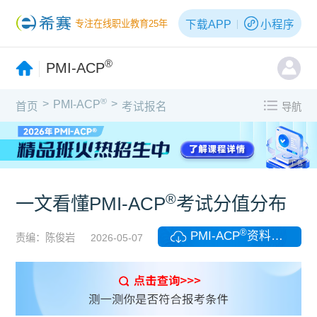
下载APP
小程序
专注在线职业教育25年
®
PMI-ACP
®
>
>
PMI-ACP
首页
考试报名
导航
广告
®
一文看懂PMI-ACP
考试分值分布
®
PMI-ACP
资料领取
责编：陈俊岩
2026-05-07