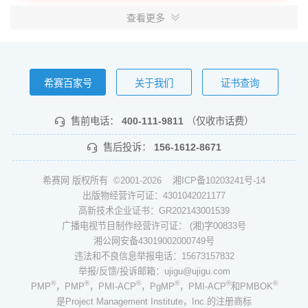
查看更多
希赛百家号
关于我们
证书查询
售前电话：
400-111-9811
（仅收市话费）
售后投诉：
156-1612-8671
希赛网 版权所有 ©2001-2026
湘ICP备10203241号-14
出版物经营许可证：4301042021177
高新技术企业证书：GR202143001539
广播电视节目制作经营许可证： (湘)字00833号
湘公网安备43019002000749号
违法和不良信息举报电话：15673157832
举报/反馈/投诉邮箱：ujigu@ujigu.com
®
®
®
®
®
®
PMP
，PMP
，PMI-ACP
，PgMP
，PMI-ACP
和PMBOK
是Project Management Institute，Inc.的注册商标