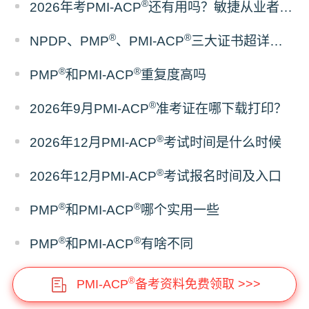
®
2026年考PMI-ACP
还有用吗？敏捷从业者考证价值
®
®
NPDP、PMP
、PMI-ACP
三大证书超详细对比
®
®
PMP
和PMI-ACP
重复度高吗
®
2026年9月PMI-ACP
准考证在哪下载打印？
®
2026年12月PMI-ACP
考试时间是什么时候
®
2026年12月PMI-ACP
考试报名时间及入口
®
®
PMP
和PMI-ACP
哪个实用一些
®
®
PMP
和PMI-ACP
有啥不同
®
PMI-ACP
备考资料免费领取 >>>