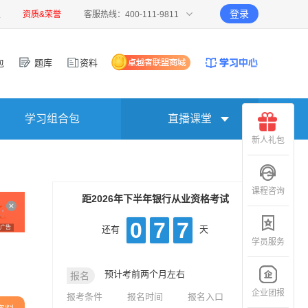
登录
报
资质&荣誉
客服热线：400-111-9811
包
题库
资料
学习组合包
直播课堂
新人礼包
课程咨询
距2026年下半年银行从业资格考试
0
7
7
广告
还有
天
学员服务
预计考前两个月左右
报名
企业团报
报考条件
报名时间
报名入口