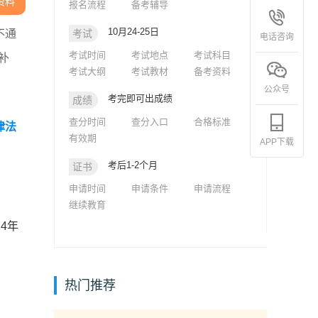
资料
报名流程
备考辅导
10月24-25日
不通
考试
电话咨询
考试时间
考试地点
考试科目
补
考试大纲
考试教材
备考资料
公众号
考完即可出成绩
成绩
查分时间
查分入口
合格标准
律法
有效期
APP下载
考后1-2个月
证书
申请时间
申请条件
申请流程
继续教育
4年
热门推荐