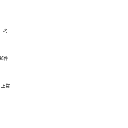
、考
，邮件
可正常