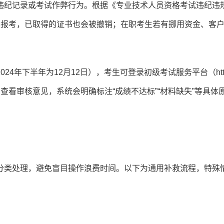
违纪记录或考试作弊行为。根据《专业技术人员资格考试违纪违
次报考，已取得的证书也会被撤销；在职考生若有挪用资金、客
年下半年为12月12日），考生可登录初级考试服务平台（http:
），在“证书申请”栏目查看审核意见，系统会明确标注“成绩不达标”“材料缺失”等具体
分类处理，避免盲目操作浪费时间。以下为通用补救流程，特殊