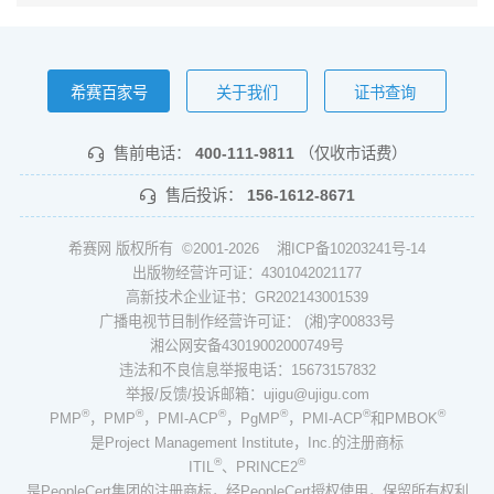
希赛百家号
关于我们
证书查询
售前电话：
400-111-9811
（仅收市话费）
售后投诉：
156-1612-8671
希赛网 版权所有 ©2001-2026
湘ICP备10203241号-14
出版物经营许可证：4301042021177
高新技术企业证书：GR202143001539
广播电视节目制作经营许可证： (湘)字00833号
湘公网安备43019002000749号
违法和不良信息举报电话：15673157832
举报/反馈/投诉邮箱：ujigu@ujigu.com
®
®
®
®
®
®
PMP
，PMP
，PMI-ACP
，PgMP
，PMI-ACP
和PMBOK
是Project Management Institute，Inc.的注册商标
®
®
ITIL
、PRINCE2
是PeopleCert集团的注册商标，经PeopleCert授权使用，保留所有权利