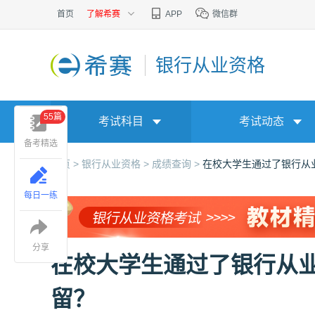
首页
了解希赛
APP
微信群
银行从业资格
55篇
考试科目
考试动态
备考精选
首页 >
银行从业资格 >
成绩查询 >
在校大学生通过了银行从
每日一练
分享
在校大学生通过了银行从
留？