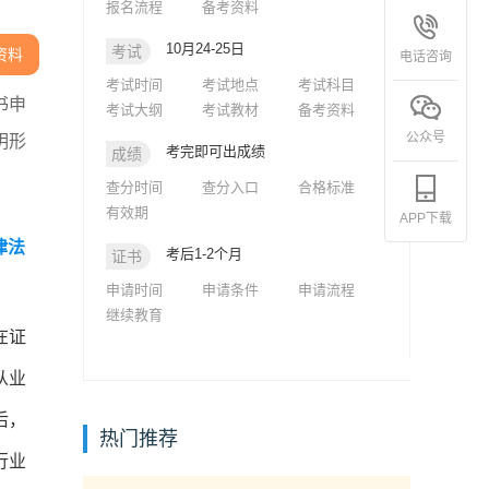
报名流程
备考资料
10月24-25日
考试
资料
电话咨询
考试时间
考试地点
考试科目
书申
考试大纲
考试教材
备考资料
公众号
明形
考完即可出成绩
成绩
查分时间
查分入口
合格标准
有效期
APP下载
律法
考后1-2个月
证书
申请时间
申请条件
申请流程
继续教育
在证
从业
后，
热门推荐
行业