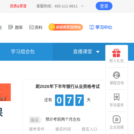
登录
报
资质&荣誉
客服热线：400-111-9811
包
题库
资料
学习组合包
直播课堂
新人礼包
课程咨询
距2026年下半年银行从业资格考试
0
7
7
广告
还有
天
学员服务
保
预计考前两个月左右
报名
企业团报
报考条件
报名时间
报名入口