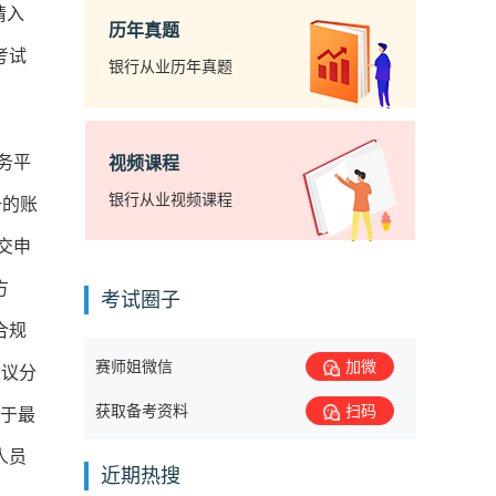
请入
历年真题
考试
银行从业历年真题
务平
视频课程
银行从业视频课程
册的账
交申
方
考试圈子
合规
赛师姐微信
加微
建议分
获取备考资料
扫码
用于最
人员
近期热搜