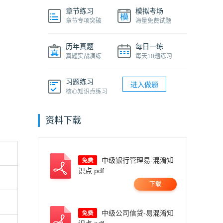
章节练习
模拟考场
章节专项突破
海量免费试题
历年真题
每日一练
真题实战演练
每天10题练习
习题练习
进入做题
核心知识点练习
资料下载
中级银行管理易-混淆知
识点.pdf
下载
中级公司信贷-易混淆知