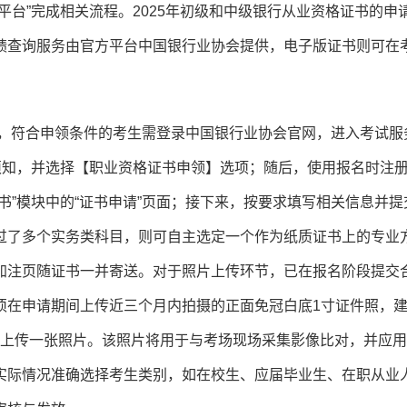
平台”完成相关流程。2025年初级和中级银行从业资格证书的申
绩查询服务由官方平台中国银行业协会提供，电子版证书则可在
先，符合申领条件的考生需登录中国银行业协会官网，进入考试服
须知，并选择【职业资格证书申领】选项；随后，使用报名时注
书”模块中的“证书申请”页面；接下来，按要求填写相关信息并提
过了多个实务类科目，则可自主选定一个作为纸质证书上的专业
加注页随证书一并寄送。对于照片上传环节，已在报名阶段提交
须在申请期间上传近三个月内拍摄的正面免冠白底1寸证件照，
g，且仅允许上传一张照片。该照片将用于与考场现场采集影像比对，并应
实际情况准确选择考生类别，如在校生、应届毕业生、在职从业