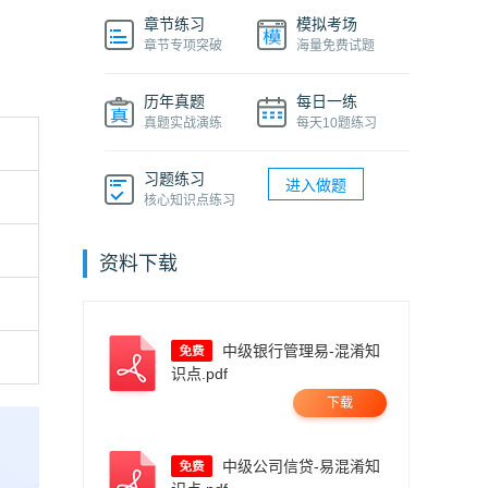
章节练习
模拟考场
章节专项突破
海量免费试题
历年真题
每日一练
真题实战演练
每天10题练习
习题练习
进入做题
核心知识点练习
资料下载
中级银行管理易-混淆知
识点.pdf
下载
中级公司信贷-易混淆知