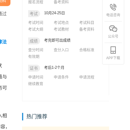
资料
报名流程
备考资料
10月24-25日
通过
考试
电话咨询
考试时间
考试地点
考试科目
考试大纲
考试教材
备考资料
公众号
考完即可出成绩
成绩
律法
查分时间
查分入口
合格标准
有效期
APP下载
状
考后1-2个月
证书
级与
申请时间
申请条件
申请流程
继续教育
务可
入相
热门推荐
内容，