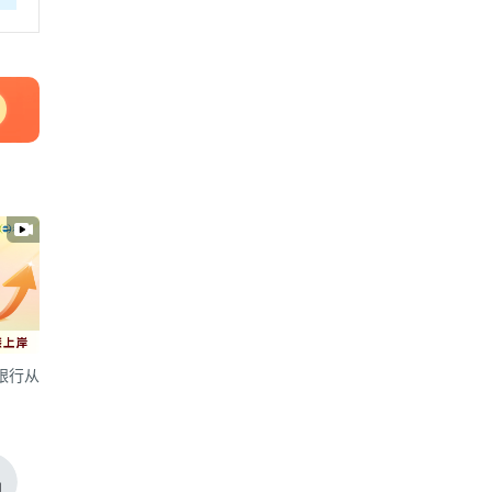
银行从
）