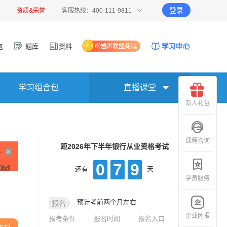
登录
报
资质&荣誉
客服热线：400-111-9811
包
题库
资料
学习组合包
直播课堂
新人礼包
课程咨询
距2026年下半年银行从业资格考试
0
7
9
广告
还有
天
学员服务
预计考前两个月左右
报名
企业团报
报考条件
报名时间
报名入口