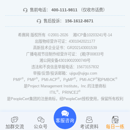
售前电话：
400-111-9811
（仅收市话费）
售后投诉：
156-1612-8671
希赛网 版权所有 ©2001-2026
湘ICP备10203241号-14
出版物经营许可证：4301042021177
高新技术企业证书：GR202143001539
广播电视节目制作经营许可证： (湘)字00833号
湘公网安备43019002000749号
违法和不良信息举报电话：15673157832
举报/反馈/投诉邮箱：ujigu@ujigu.com
®
®
®
®
®
®
PMP
，PMP
，PMI-ACP
，PgMP
，PMI-ACP
和PMBOK
是Project Management Institute，Inc.的注册商标
®
®
ITIL
、PRINCE2
是PeopleCert集团的注册商标，经PeopleCert授权使用，保留所有权利
客服咨询
加群交流
公众号
考试资料
每日一练