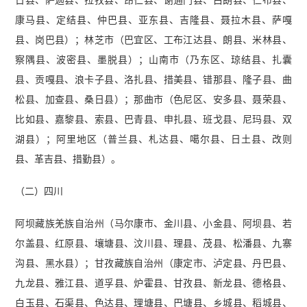
康马县、定结县、仲巴县、亚东县、吉隆县、聂拉木县、萨嘎
县、岗巴县）；林芝市（巴宜区、工布江达县、朗县、米林县、
察隅县、波密县、墨脱县）；山南市（乃东区、琼结县、扎囊
县、贡嘎县、浪卡子县、洛扎县、措美县、错那县、隆子县、曲
松县、加查县、桑日县）；那曲市（色尼区、安多县、聂荣县、
比如县、嘉黎县、索县、巴青县、申扎县、班戈县、尼玛县、双
湖县）；阿里地区（普兰县、札达县、噶尔县、日土县、改则
县、革吉县、措勤县）。
（二）四川
阿坝藏族羌族自治州（马尔康市、金川县、小金县、阿坝县、若
尔盖县、红原县、壤塘县、汶川县、理县、茂县、松潘县、九寨
沟县、黑水县）；甘孜藏族自治州（康定市、泸定县、丹巴县、
九龙县、雅江县、道孚县、炉霍县、甘孜县、新龙县、德格县、
白玉县、石渠县、色达县、理塘县、巴塘县、乡城县、稻城县、