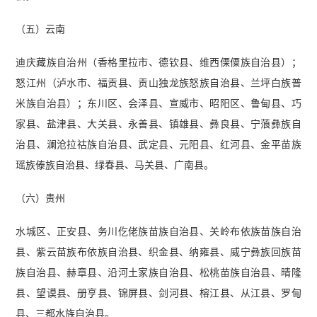
（五）云南
迪庆藏族自治州（香格里拉市、德钦县、维西傈僳族自治县）；
怒江州（泸水市、福贡县、贡山独龙族怒族自治县、兰坪白族普
米族自治县）；东川区、会泽县、宣威市、昭阳区、鲁甸县、巧
家县、盐津县、大关县、永善县、镇雄县、彝良县、宁蒗彝族自
治县、澜沧拉祜族自治县、武定县、元阳县、红河县、金平苗族
瑶族傣族自治县、绿春县、马关县、广南县。
（六）贵州
水城区、正安县、务川仡佬族苗族自治县、关岭布依族苗族自治
县、紫云苗族布依族自治县、织金县、纳雍县、威宁彝族回族苗
族自治县、赫章县、沿河土家族自治县、松桃苗族自治县、晴隆
县、望谟县、册亨县、锦屏县、剑河县、榕江县、从江县、罗甸
县、三都水族自治县。