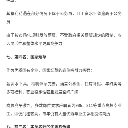
明显：
其福利待遇在部分情况下优于公务员，且工资水平普遍高于公务
员
由于按市场化规则发放薪资，不受政府相关薪资规定的限制，收
入灵活性和整体水平更具竞争力
七、第四名：国家烟草
作为优质国有企业，国家烟草的岗位吸引力极强：
薪资水平高，福利体系完善，涵盖公积金、住房补贴、年终奖等
多项福利，职业稳定性强且发展空间广阔
岗位竞争激烈，多数岗位要求应聘者为985、211等重点高校毕业
生，即便门槛较高，每年仍有大量优秀毕业生争相投递简历
八、前三名：实至名归的优质铁饭碗