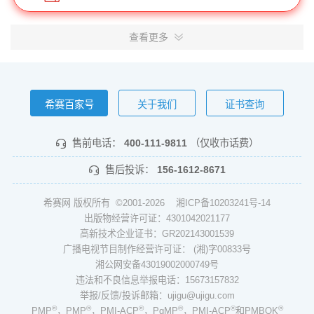
查看更多
希赛百家号
关于我们
证书查询
售前电话：
400-111-9811
（仅收市话费）
售后投诉：
156-1612-8671
希赛网 版权所有 ©2001-2026
湘ICP备10203241号-14
出版物经营许可证：4301042021177
高新技术企业证书：GR202143001539
广播电视节目制作经营许可证： (湘)字00833号
湘公网安备43019002000749号
违法和不良信息举报电话：15673157832
举报/反馈/投诉邮箱：ujigu@ujigu.com
®
®
®
®
®
®
PMP
，PMP
，PMI-ACP
，PgMP
，PMI-ACP
和PMBOK