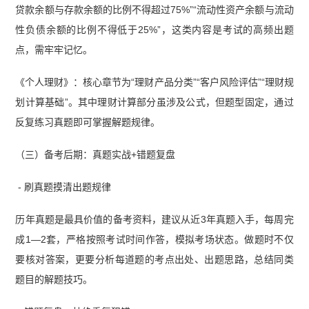
贷款余额与存款余额的比例不得超过75%”“流动性资产余额与流动
性负债余额的比例不得低于25%”，这类内容是考试的高频出题
点，需牢牢记忆。
《个人理财》：核心章节为“理财产品分类”“客户风险评估”“理财规
划计算基础”。其中理财计算部分虽涉及公式，但题型固定，通过
反复练习真题即可掌握解题规律。
（三）备考后期：真题实战+错题复盘
- 刷真题摸清出题规律
历年真题是最具价值的备考资料，建议从近3年真题入手，每周完
成1—2套，严格按照考试时间作答，模拟考场状态。做题时不仅
要核对答案，更要分析每道题的考点出处、出题思路，总结同类
题目的解题技巧。