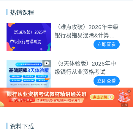
热销课程
（难点攻破）2026年中级
2026年
银行易错易混淆&计算题
易混淆&
等专项突破视频
立即查看
项突破视
（3天体验版）2026年中
级银行从业资格考试
立即查看
X
广告
资料下载