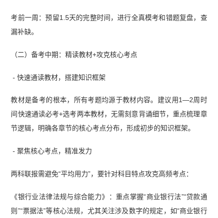
考前一周：预留1.5天的完整时间，进行全真模考和错题复盘，查
漏补缺。
（二）备考中期：精读教材+攻克核心考点
- 快速通读教材，搭建知识框架
教材是备考的根本，所有考题均源于教材内容。建议用1—2周时
间快速通读必考+选考两本教材，无需刻意背诵细节，重点梳理章
节逻辑，明确各章节的核心考点分布，形成初步的知识框架。
- 聚焦核心考点，精准发力
两科联报需避免“平均用力”，要针对科目特点攻克高频考点：
《银行业法律法规与综合能力》：重点掌握“商业银行法”“贷款通
则”“票据法”等核心法规，尤其关注涉及数字的规定，如“商业银行