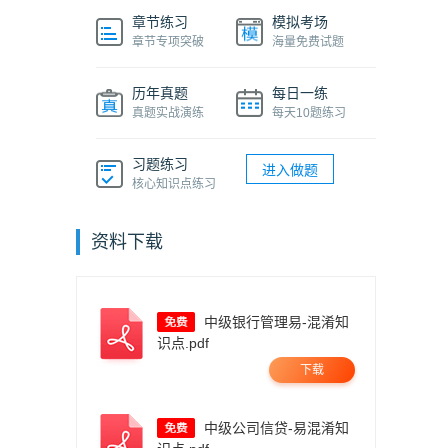
章节练习
模拟考场
章节专项突破
海量免费试题
历年真题
每日一练
真题实战演练
每天10题练习
习题练习
进入做题
核心知识点练习
资料下载
中级银行管理易-混淆知
识点.pdf
下载
中级公司信贷-易混淆知