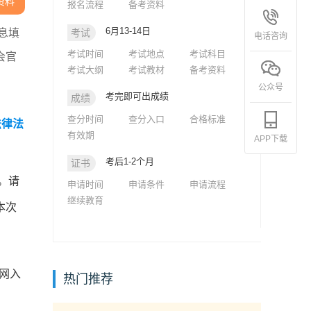
资料
报名流程
备考资料
6月13-14日
息填
考试
电话咨询
考试时间
考试地点
考试科目
会官
考试大纲
考试教材
备考资料
公众号
考完即可出成绩
成绩
查分时间
查分入口
合格标准
法律法
有效期
APP下载
考后1-2个月
证书
。请
申请时间
申请条件
申请流程
继续教育
本次
网入
热门推荐