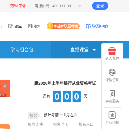
登录
报
资质&荣誉
客服热线：400-111-9811
包
题库
资料
学习组合包
直播课堂
新人礼包
课程咨询
距2026年上半年银行从业资格考试
0
0
0
广告
还有
天
学员服务
预计考前一个月左右
报名
企业团报
报考条件
报名时间
报名入口