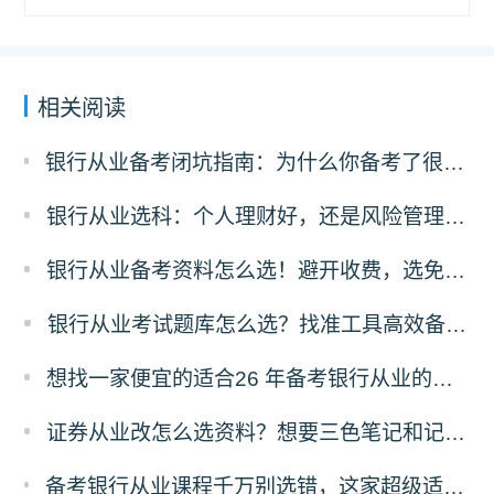
相关阅读
银行从业备考闭坑指南：为什么你备考了很久过不了？可能是刷错了题！
银行从业选科：个人理财好，还是风险管理更有前途？
银行从业备考资料怎么选！避开收费，选免费资料，省太多！
银行从业考试题库怎么选？找准工具高效备考！
想找一家便宜的适合26 年备考银行从业的刷题题库，求推荐！
证券从业改怎么选资料？想要三色笔记和记忆口诀资料哪里有？
备考银行从业课程千万别选错，这家超级适合零基础，主要还实惠！