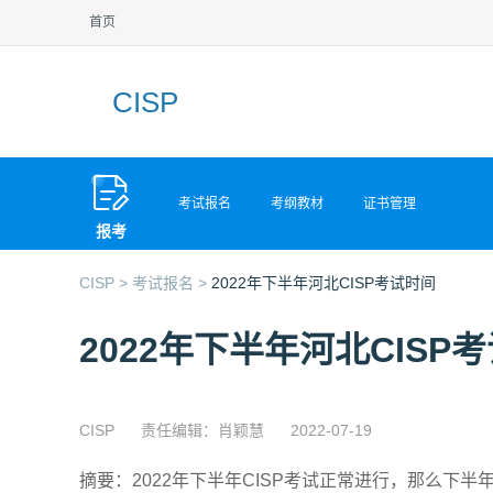
首页
CISP
考试报名
考纲教材
证书管理
报考
CISP >
考试报名 >
2022年下半年河北CISP考试时间
2022年下半年河北CISP
CISP
责任编辑：肖颖慧
2022-07-19
摘要：2022年下半年CISP考试正常进行，那么下