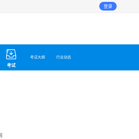
登录
考试大纲
行业动态
考试
网