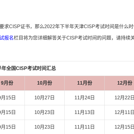
求CISP证书，那么2022年下半年天津CISP考试时间是什么时
考试报名
栏目将为您详细解答关于CISP考试时间的问题，请持续
下半年全国CISP考试时间汇总
9月份
10月份
11月份
12月份
9月15日
10月27日
11月24日
12月22
9月15日
10月23日
11月13日
12月11
9月15日
10月23日
11月11日
12月15