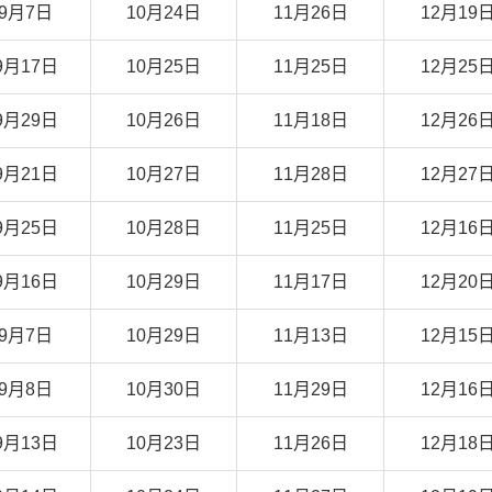
9月7日
10月24日
11月26日
12月19
9月17日
10月25日
11月25日
12月25
9月29日
10月26日
11月18日
12月26
9月21日
10月27日
11月28日
12月27
9月25日
10月28日
11月25日
12月16
9月16日
10月29日
11月17日
12月20
9月7日
10月29日
11月13日
12月15
9月8日
10月30日
11月29日
12月16
9月13日
10月23日
11月26日
12月18