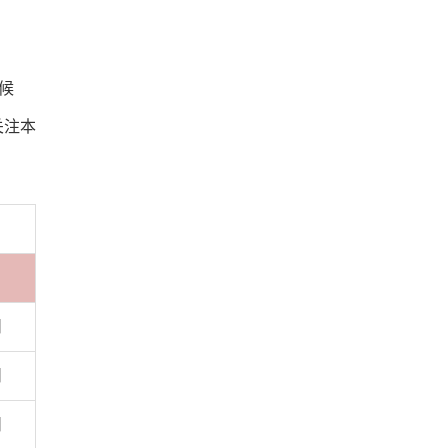
候
关注本
日
日
日