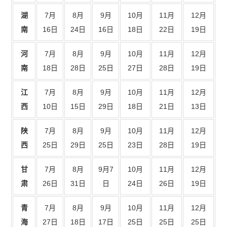
湖
7月
8月
9月
10月
11月
12月
南
16日
24日
16日
18日
22日
19日
河
7月
8月
9月
10月
11月
12月
南
18日
28日
25日
27日
28日
19日
江
7月
8月
9月
10月
11月
12月
西
10日
15日
29日
18日
21日
13日
陕
7月
8月
9月
10月
11月
12月
西
25日
29日
25日
23日
28日
19日
甘
7月
8月
9月7
10月
11月
12月
肃
26日
31日
日
24日
26日
19日
青
7月
8月
9月
10月
11月
12月
海
27日
18日
17日
25日
25日
25日