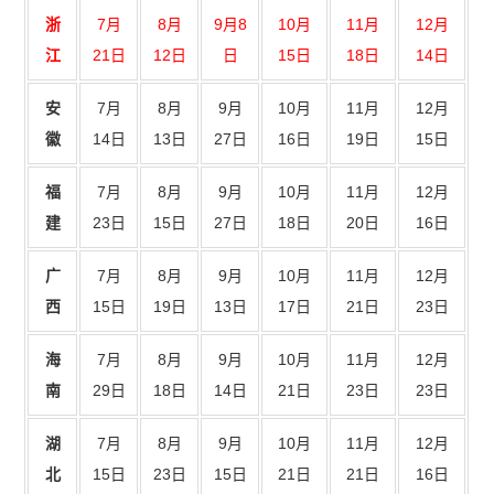
浙
7月
8月
9月8
10月
11月
12月
江
21日
12日
日
15日
18日
14日
安
7月
8月
9月
10月
11月
12月
徽
14日
13日
27日
16日
19日
15日
福
7月
8月
9月
10月
11月
12月
建
23日
15日
27日
18日
20日
16日
广
7月
8月
9月
10月
11月
12月
西
15日
19日
13日
17日
21日
23日
海
7月
8月
9月
10月
11月
12月
南
29日
18日
14日
21日
23日
23日
湖
7月
8月
9月
10月
11月
12月
北
15日
23日
15日
21日
21日
16日