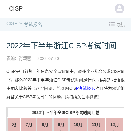
CISP
>
CISP
考试报名
导航
2022年下半年浙江CISP考试时间
责编：肖颖慧
2022-07-20
CISP是目前热门的信息安全认证证书，很多企业都会要求CISP证
书，那么2022年下半年浙江CISP考试时间是什么时候呢？相信很
多朋友比较关心这个问题，希赛网CIS
P考试报名
栏目将为您详细
解答关于CISP考试时间的问题，请持续关注本频道！
2022年下半年全国CISP考试时间汇总
地
7月
8月
9月
10月
11月
12月