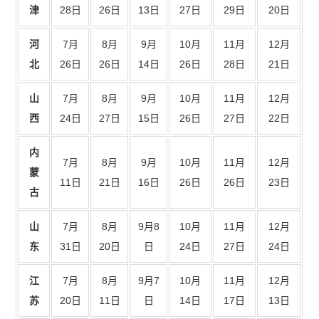
津
28日
26日
13日
27日
29日
20日
河
7月
8月
9月
10月
11月
12月
北
26日
26日
14日
26日
28日
21日
山
7月
8月
9月
10月
11月
12月
西
24日
27日
15日
26日
27日
22日
内
7月
8月
9月
10月
11月
12月
蒙
11日
21日
16日
26日
26日
23日
古
山
7月
8月
9月8
10月
11月
12月
东
31日
20日
日
24日
27日
24日
江
7月
8月
9月7
10月
11月
12月
苏
20日
11日
日
14日
17日
13日