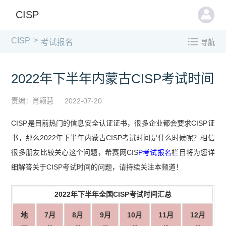
CISP
>
CISP
考试报名
导航
2022年下半年内蒙古CISP考试时间
责编：肖颖慧
2022-07-20
CISP是目前热门的信息安全认证证书，很多企业都会要求CISP证
书，那么2022年下半年内蒙古CISP考试时间是什么时候呢？相信
很多朋友比较关心这个问题，希赛网CIS
P考试报名
栏目将为您详
细解答关于CISP考试时间的问题，请持续关注本频道！
2022年下半年全国CISP考试时间汇总
地
7月
8月
9月
10月
11月
12月