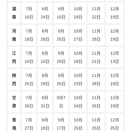
湖
7月
8月
9月
10月
11月
12月
南
16日
24日
16日
18日
22日
19日
河
7月
8月
9月
10月
11月
12月
南
18日
28日
25日
27日
28日
19日
江
7月
8月
9月
10月
11月
12月
西
10日
15日
29日
18日
21日
13日
陕
7月
8月
9月
10月
11月
12月
西
25日
29日
25日
23日
28日
19日
甘
7月
8月
9月7
10月
11月
12月
肃
26日
31日
日
24日
26日
19日
青
7月
8月
9月
10月
11月
12月
海
27日
18日
17日
25日
25日
25日