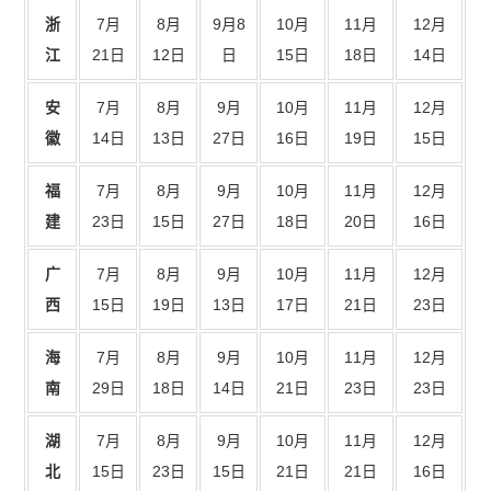
浙
7月
8月
9月8
10月
11月
12月
江
21日
12日
日
15日
18日
14日
安
7月
8月
9月
10月
11月
12月
徽
14日
13日
27日
16日
19日
15日
福
7月
8月
9月
10月
11月
12月
建
23日
15日
27日
18日
20日
16日
广
7月
8月
9月
10月
11月
12月
西
15日
19日
13日
17日
21日
23日
海
7月
8月
9月
10月
11月
12月
南
29日
18日
14日
21日
23日
23日
湖
7月
8月
9月
10月
11月
12月
北
15日
23日
15日
21日
21日
16日