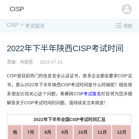
CISP
>
CISP
考试报名
导航
2022年下半年陕西CISP考试时间
责编：肖颖慧
2022-07-21
CISP是目前热门的信息安全认证证书，很多企业都会要求CISP证
书，那么2022年下半年陕西CISP考试时间是什么时候呢？相信很
多朋友比较关心这个问题，希赛网CIS
P考试报名
栏目将为您详细
解答关于CISP考试时间的问题，请持续关注本频道！
2022年下半年全国CISP考试时间汇总
地
7月
8月
9月
10月
11月
12月