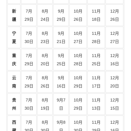
新
7月
8月
9月
10月
11月
12月
疆
29日
24日
29日
26日
18日
26日
宁
7月
8月
9月
10月
11月
12月
夏
30日
23日
21日
27日
28日
27日
重
7月
8月
9月
10月
11月
12月
庆
29日
20日
25日
28日
25日
16日
云
7月
8月
9月
10月
11月
12月
南
29日
26日
16日
29日
17日
20日
贵
7月
8月
9月7
10月
11月
12月
州
30日
19日
日
29日
13日
15日
西
7月
8月
9月8
10月
11月
12月
藏
30日
30日
日
30日
29日
16日