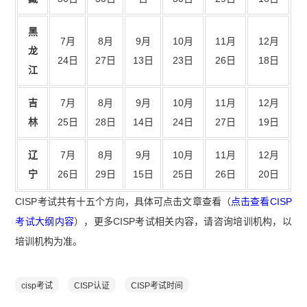
黑
7月
8月
9月
10月
11月
12月
龙
24日
27日
13日
23日
26日
18日
江
吉
7月
8月
9月
10月
11月
12月
林
25日
28日
14日
24日
27日
19日
辽
7月
8月
9月
10月
11月
12月
宁
26日
29日
15日
25日
26日
20日
CISP考试共有十五个方向，具体可点击文章查看（
点击查看CISP
考试大纲内容
），更多CISP考试相关内容，请咨询培训机构，以
培训机构为准。
cisp考试
CISP认证
CISP考试时间