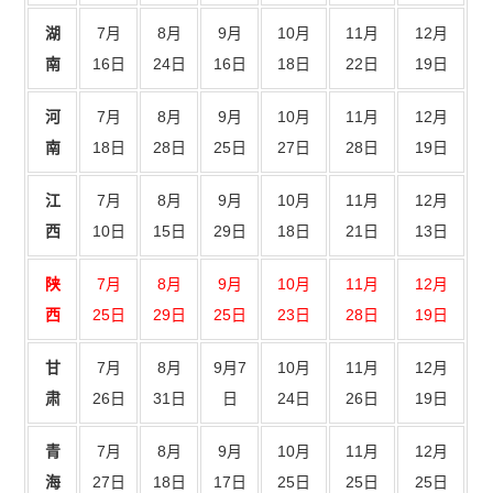
湖
7月
8月
9月
10月
11月
12月
南
16日
24日
16日
18日
22日
19日
河
7月
8月
9月
10月
11月
12月
南
18日
28日
25日
27日
28日
19日
江
7月
8月
9月
10月
11月
12月
西
10日
15日
29日
18日
21日
13日
陕
7月
8月
9月
10月
11月
12月
西
25日
29日
25日
23日
28日
19日
甘
7月
8月
9月7
10月
11月
12月
肃
26日
31日
日
24日
26日
19日
青
7月
8月
9月
10月
11月
12月
海
27日
18日
17日
25日
25日
25日