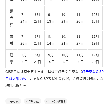
黑
7月
8月
9月
10月
11月
12月
龙
24日
27日
13日
23日
26日
18日
江
吉
7月
8月
9月
10月
11月
12月
林
25日
28日
14日
24日
27日
19日
辽
7月
8月
9月
10月
11月
12月
宁
26日
29日
15日
25日
26日
20日
CISP考试共有十五个方向，具体可点击文章查看（
点击查看CISP
考试大纲内容
），更多CISP考试相关内容，请咨询培训机构，以
培训机构为准。
cisp考试
CISP认证
CISP考试时间