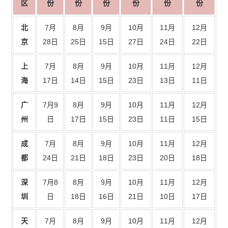
区
份
份
份
份
份
份
北
7月
8月
9月
10月
11月
12月
京
28日
25日
15日
27日
24日
22日
上
7月
8月
9月
10月
11月
12月
海
17日
14日
15日
23日
13日
11日
广
7月9
8月
9月
10月
11月
12月
州
日
17日
15日
23日
11日
15日
成
7月
8月
9月
10月
11月
12月
都
24日
21日
18日
23日
20日
18日
深
7月8
8月
9月
10月
11月
12月
圳
日
18日
16日
21日
10日
17日
天
7月
8月
9月
10月
11月
12月