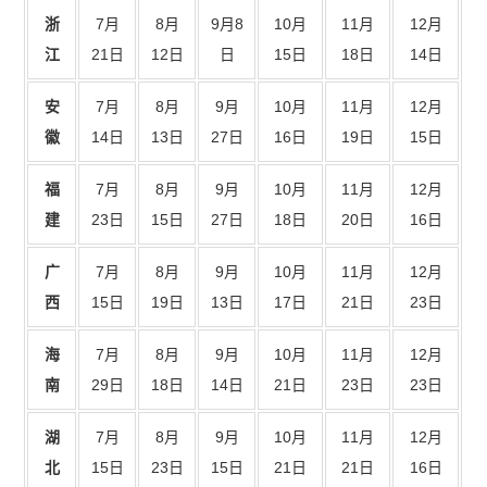
浙
7月
8月
9月8
10月
11月
12月
江
21日
12日
日
15日
18日
14日
安
7月
8月
9月
10月
11月
12月
徽
14日
13日
27日
16日
19日
15日
福
7月
8月
9月
10月
11月
12月
建
23日
15日
27日
18日
20日
16日
广
7月
8月
9月
10月
11月
12月
西
15日
19日
13日
17日
21日
23日
海
7月
8月
9月
10月
11月
12月
南
29日
18日
14日
21日
23日
23日
湖
7月
8月
9月
10月
11月
12月
北
15日
23日
15日
21日
21日
16日