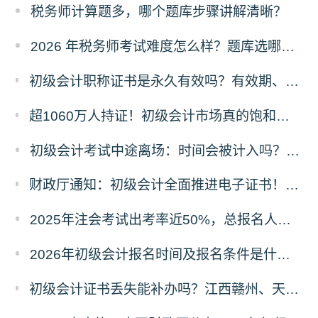
税务师计算题多，哪个题库步骤讲解清晰？
2026 年税务师考试难度怎么样？题库选哪家的好？
初级会计职称证书是永久有效吗？有效期、领取时限及继续教育要求全解答
超1060万人持证！初级会计市场真的饱和了吗？含金量真相+2026备考攻略
初级会计考试中途离场：时间会被计入吗？规则与原因详解
财政厅通知：初级会计全面推进电子证书！纸质证书还发吗？2025年领证时间看这里
2025年注会考试出考率近50%，总报名人数80.44万！
2026年初级会计报名时间及报名条件是什么？在哪里报名？
初级会计证书丢失能补办吗？江西赣州、天津等多地补办流程+材料清单