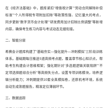
在《经济法基础》中，题库紧扣“增值税计算”“劳动合同解除补偿
标准”“个人所得税专项附加扣除”等政策性强、记忆量大的考点，
同步更新“数字货币会计处理”“研发费用加计扣除比例调整”等新增
内容，确保考生练习内容与考试动态无缝衔接。
二、智能分层
希赛会计题库构建了“基础夯实—强化提升—冲刺模拟”三阶段训练
体系。基础期每日推送5道高频考点题，覆盖章节核心知识点，帮
助考生构建会计思维框架；强化期针对“多选题逻辑关联陷阱”“不
定项选择题综合分析”等高频失分点，设置专项训练模块，培养逻
辑分析能力；冲刺期提供10套全真模拟卷，还原机考环境，系统
自动生成答题报告，精准定位薄弱环节。
三、数据追踪