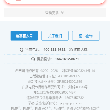
查看更多
希赛百家号
关于我们
证书查询
售前电话：
400-111-9811
（仅收市话费）
售后投诉：
156-1612-8671
希赛网 版权所有 ©2001-2026
湘ICP备10203241号-14
出版物经营许可证：4301042021177
高新技术企业证书：GR202143001539
广播电视节目制作经营许可证： (湘)字00833号
湘公网安备43019002000749号
违法和不良信息举报电话：15673157832
举报/反馈/投诉邮箱：ujigu@ujigu.com
®
®
®
®
®
®
PMP
，PMP
，PMI-ACP
，PgMP
，PMI-ACP
和PMBOK