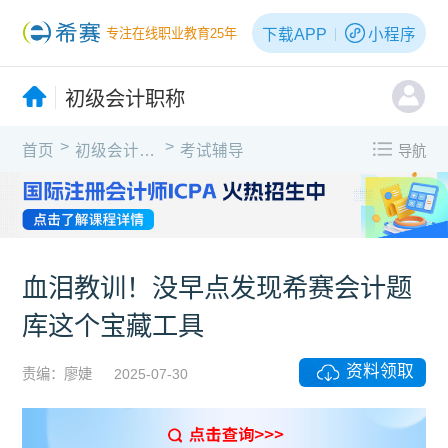
下载APP
小程序
专注在线职业教育25年
初级会计职称
>
>
首页
初级会计职称
考试辅导
导航
血泪教训！没早点发现希赛会计题
库这个宝藏工具
资料领取
责编：廖婕
2025-07-30