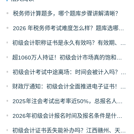
税务师计算题多，哪个题库步骤讲解清晰？
2026 年税务师考试难度怎么样？题库选哪家的好？
初级会计职称证书是永久有效吗？有效期、领取时限及继续教育要求全解答
超1060万人持证！初级会计市场真的饱和了吗？含金量真相+2026备考攻略
初级会计考试中途离场：时间会被计入吗？规则与原因详解
财政厅通知：初级会计全面推进电子证书！纸质证书还发吗？2025年领证时间看这里
2025年注会考试出考率近50%，总报名人数80.44万！
2026年初级会计报名时间及报名条件是什么？在哪里报名？
初级会计证书丢失能补办吗？江西赣州、天津等多地补办流程+材料清单