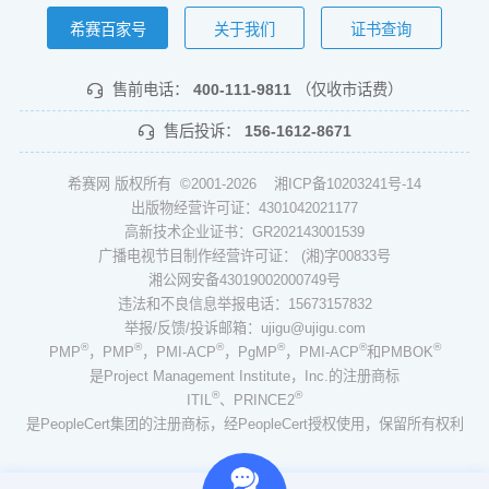
希赛百家号
关于我们
证书查询
售前电话：
400-111-9811
（仅收市话费）
售后投诉：
156-1612-8671
希赛网 版权所有 ©2001-2026
湘ICP备10203241号-14
出版物经营许可证：4301042021177
高新技术企业证书：GR202143001539
广播电视节目制作经营许可证： (湘)字00833号
湘公网安备43019002000749号
违法和不良信息举报电话：15673157832
举报/反馈/投诉邮箱：ujigu@ujigu.com
®
®
®
®
®
®
PMP
，PMP
，PMI-ACP
，PgMP
，PMI-ACP
和PMBOK
是Project Management Institute，Inc.的注册商标
®
®
ITIL
、PRINCE2
是PeopleCert集团的注册商标，经PeopleCert授权使用，保留所有权利