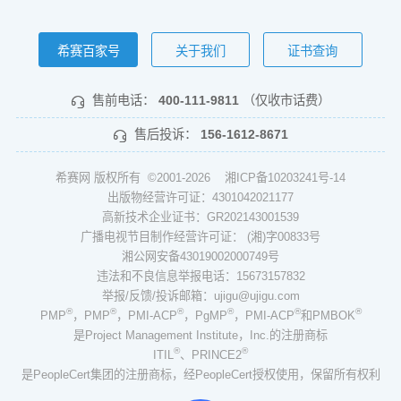
希赛百家号
关于我们
证书查询
售前电话：
400-111-9811
（仅收市话费）
售后投诉：
156-1612-8671
希赛网 版权所有 ©2001-2026
湘ICP备10203241号-14
出版物经营许可证：4301042021177
高新技术企业证书：GR202143001539
广播电视节目制作经营许可证： (湘)字00833号
湘公网安备43019002000749号
违法和不良信息举报电话：15673157832
举报/反馈/投诉邮箱：ujigu@ujigu.com
®
®
®
®
®
®
PMP
，PMP
，PMI-ACP
，PgMP
，PMI-ACP
和PMBOK
是Project Management Institute，Inc.的注册商标
®
®
ITIL
、PRINCE2
是PeopleCert集团的注册商标，经PeopleCert授权使用，保留所有权利