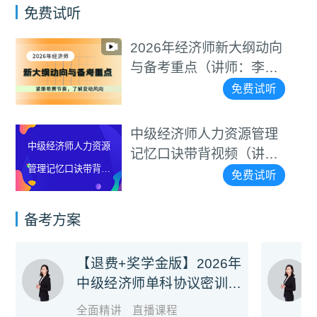
免费试听
2026年经济师新大纲动向
中级经济师基础知识
与备考重点（讲师：李碧
记忆口诀带背视频
茹）
免费试听
（讲师：李碧茹）
中级经济师人力资源管理
中级经济师工商管理
记忆口诀带背视频（讲
记忆口诀带背视频
师：罗思敏）
免费试听
（讲师：李碧茹）
备考方案
【退费+奖学金版】2026年
中级经济师单科协议密训旗
舰班
全面精讲
直播课程