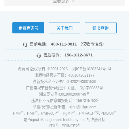
查看更多
希赛百家号
关于我们
证书查询
售前电话：
400-111-9811
（仅收市话费）
售后投诉：
156-1612-8671
希赛网 版权所有 ©2001-2026
湘ICP备10203241号-14
出版物经营许可证：4301042021177
高新技术企业证书：GR202143001539
广播电视节目制作经营许可证： (湘)字00833号
湘公网安备43019002000749号
违法和不良信息举报电话：15673157832
举报/反馈/投诉邮箱：ujigu@ujigu.com
®
®
®
®
®
®
PMP
，PMP
，PMI-ACP
，PgMP
，PMI-ACP
和PMBOK
是Project Management Institute，Inc.的注册商标
®
®
ITIL
、PRINCE2