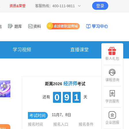
登录
报
资质&荣誉
客服热线：400-111-9811
包
题库
资料
学习视频
直播课堂
新人礼包
课程咨询
经济师
距离2026
考试
0
9
1
广告
还有
天
学员服务
11月7、8日
考试时间
企业团报
报名时间
报名入口
报名条件