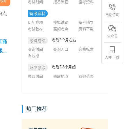
资料
考试时间
报名流程
备考资料
识点
备考资料
电话咨询
历年真题
模拟试题
备考辅导
考试教材
高频考点
资料下载
公众号
考后2个月左右
考试成绩
工商
查询时间
查询入口
合格标准
级经
有效期
APP下载
考后2-3个月起
证书领取
领取时间
领取地点
有效范围
热门推荐