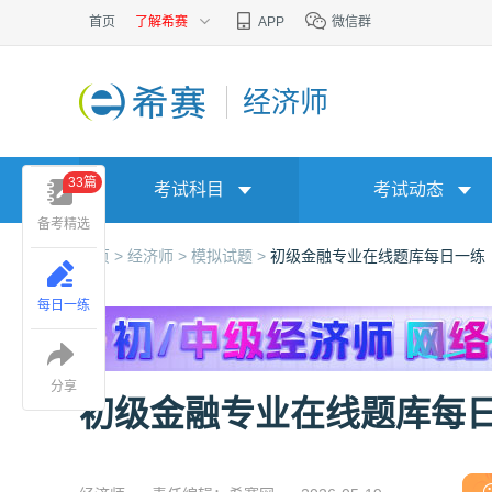
首页
了解希赛
APP
微信群
经济师
33篇
考试科目
考试动态
备考精选
首页 >
经济师 >
模拟试题 >
初级金融专业在线题库每日一练
每日一练
分享
初级金融专业在线题库每