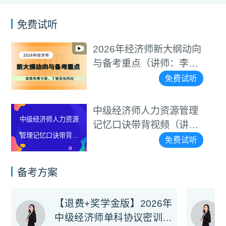
免费试听
师新大纲动向
中级经济师基
中级经济师基础知识
讲师：李碧
口诀带背视频
记忆口诀带背视频
碧茹）
免费试听
（讲师：李碧茹）
力资源管理
中级经济师工
中级经济师工商管理
视频（讲
口诀带背视频
记忆口诀带背视频
碧茹）
免费试听
（讲师：李碧茹）
备考方案
【退费+奖学金版】2026年
中级经济师单科协议密训旗