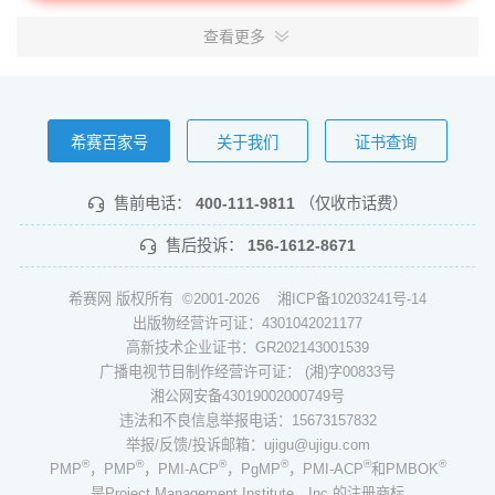
查看更多
希赛百家号
关于我们
证书查询
售前电话：
400-111-9811
（仅收市话费）
售后投诉：
156-1612-8671
希赛网 版权所有 ©2001-2026
湘ICP备10203241号-14
出版物经营许可证：4301042021177
高新技术企业证书：GR202143001539
广播电视节目制作经营许可证： (湘)字00833号
湘公网安备43019002000749号
违法和不良信息举报电话：15673157832
举报/反馈/投诉邮箱：ujigu@ujigu.com
®
®
®
®
®
®
PMP
，PMP
，PMI-ACP
，PgMP
，PMI-ACP
和PMBOK
是Project Management Institute，Inc.的注册商标