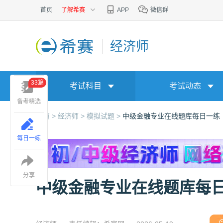
首页
了解希赛
APP
微信群
经济师
33篇
考试科目
考试动态
备考精选
首页 >
经济师 >
模拟试题 >
中级金融专业在线题库每日一练
每日一练
分享
中级金融专业在线题库每