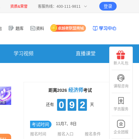
登录
报
资质&荣誉
客服热线：400-111-9811
包
题库
资料
学习视频
直播课堂
新人礼包
课程咨询
经济师
距离2026
考试
0
9
2
广告
还有
天
学员服务
11月7、8日
考试时间
企业团报
报名时间
报名入口
报名条件