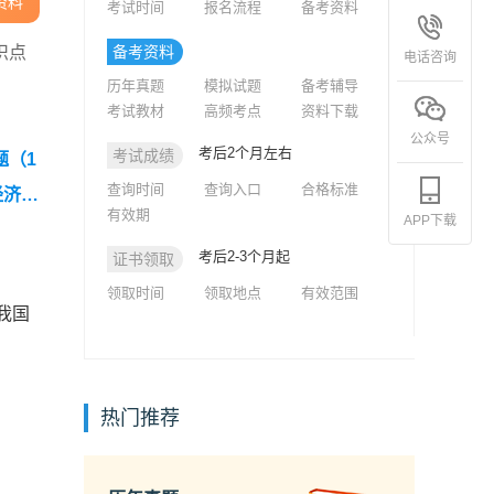
资料
考试时间
报名流程
备考资料
识点
备考资料
电话咨询
历年真题
模拟试题
备考辅导
考试教材
高频考点
资料下载
公众号
考后2个月左右
考试成绩
题（1
查询时间
查询入口
合格标准
经济师
有效期
APP下载
考后2-3个月起
证书领取
领取时间
领取地点
有效范围
我国
热门推荐