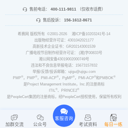
售前电话：
400-111-9811
（仅收市话费）
售后投诉：
156-1612-8671
希赛网 版权所有 ©2001-2026
湘ICP备10203241号-14
出版物经营许可证：4301042021177
高新技术企业证书：GR202143001539
广播电视节目制作经营许可证： (湘)字00833号
湘公网安备43019002000749号
违法和不良信息举报电话：15673157832
举报/反馈/投诉邮箱：ujigu@ujigu.com
®
®
®
®
®
®
PMP
，PMP
，PMI-ACP
，PgMP
，PMI-ACP
和PMBOK
是Project Management Institute，Inc.的注册商标
®
®
ITIL
、PRINCE2
是PeopleCert集团的注册商标，经PeopleCert授权使用，保留所有权利
客服咨询
加群交流
公众号
考试资料
每日一练